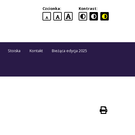
Czcionka:
Kontrast:
domyślna
większa
największa
czcionka
czcionka
czcionka
Stoiska
Kontakt
Bieżąca edycja 2025
Drukuj
stronę