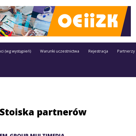
ci (wg wystąpień)
Warunki uczestnictwa
Rejestracja
Partnerzy
Stoiska partnerów
EM-GROUP MULTIMEDIA