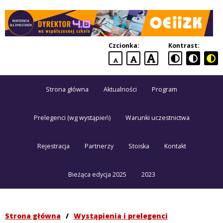
Dyrektor
4.0
Czcionka:
Kontrast:
we
domyślna
większa
największa
współczesnej
czcionka
czcionka
czcionka
szkole
Strona główna
Aktualności
Program
Konferencja
dla
dyrektorów
Prelegenci (wg wystąpień)
Warunki uczestnictwa
Rejestracja
Partnerzy
Stoiska
Kontakt
Bieżąca edycja 2025
2023
Strona główna
/
Wystąpienia i prelegenci