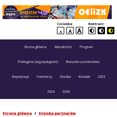
Dyrektor
4.0
Czcionka:
Kontrast:
we
domyślna
większa
największa
współczesnej
czcionka
czcionka
czcionka
szkole
Strona główna
Aktualności
Program
Konferencja
dla
dyrektorów
Prelegenci (wg wystąpień)
Warunki uczestnictwa
Rejestracja
Partnerzy
Stoiska
Kontakt
2023
2024
2026
Strona główna
/
Stoiska partnerów