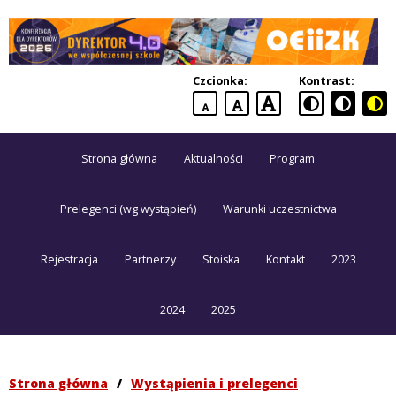
Dyrektor
4.0
Czcionka:
Kontrast:
we
domyślna
większa
największa
współczesnej
czcionka
czcionka
czcionka
szkole
Strona główna
Aktualności
Program
Konferencja
dla
dyrektorów
Prelegenci (wg wystąpień)
Warunki uczestnictwa
Rejestracja
Partnerzy
Stoiska
Kontakt
2023
2024
2025
Strona główna
/
Wystąpienia i prelegenci