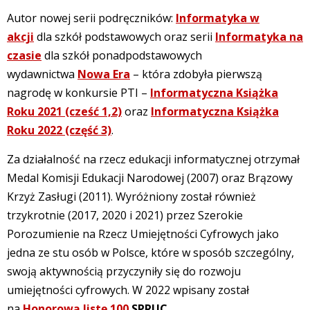
Autor nowej serii podręczników:
Informatyka w
akcji
dla szkół podstawowych oraz serii
Informatyka na
czasie
dla szkół ponadpodstawowych
wydawnictwa
Nowa Era
– która zdobyła pierwszą
nagrodę w konkursie PTI –
Informatyczna Książka
Roku 2021 (cześć 1,2)
oraz
Informatyczna Książka
Roku 2022 (część 3)
.
Za działalność na rzecz edukacji informatycznej otrzymał
Medal Komisji Edukacji Narodowej (2007) oraz Brązowy
Krzyż Zasługi (2011). Wyróżniony został również
trzykrotnie (2017, 2020 i 2021) przez Szerokie
Porozumienie na Rzecz Umiejętności Cyfrowych jako
jedna ze stu osób w Polsce, które w sposób szczególny,
swoją aktywnością przyczyniły się do rozwoju
umiejętności cyfrowych. W 2022 wpisany został
na
Honorową listę 100
SPRUC