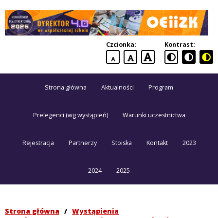
Dyrektor
4.0
Czcionka:
Kontrast:
we
domyślna
większa
największa
współczesnej
czcionka
czcionka
czcionka
szkole
Strona główna
Aktualności
Program
Konferencja
dla
dyrektorów
Prelegenci (wg wystąpień)
Warunki uczestnictwa
Rejestracja
Partnerzy
Stoiska
Kontakt
2023
2024
2025
Strona główna
/
Wystąpienia